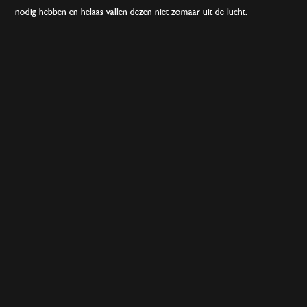
nodig hebben en helaas vallen dezen niet zomaar uit de lucht.
Daarom willen wij persoonlijk beroep doen op alle ouders, begeleiders,
oudere spelers om af en toe de handen uit de mouwen te steken.
Wij zijn nog op zoek naar een:
Vrijwilliger
Trainer