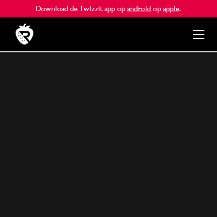
Download de Twizzit app op
android
op
apple
.