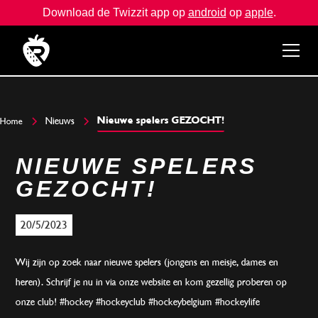
Download de Twizzit app op
android
op
apple
.
Nieuwe spelers GEZOCHT!
Nieuws
Home
NIEUWE SPELERS
GEZOCHT!
20/5/2023
Wij zijn op zoek naar nieuwe spelers (jongens en meisje, dames en
heren). Schrijf je nu in via onze website en kom gezellig proberen op
onze club! #hockey #hockeyclub #hockeybelgium #hockeylife